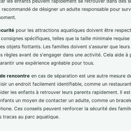
 car les enfants peuvent rapidement se retrouver dans des s
st recommandé de désigner un adulte responsable pour surve
moment.
écurité
pour les attractions aquatiques doivent être respe
 consignes spécifiques, telles que la taille minimale requise
 les objets flottants. Les familles doivent s'assurer que leurs
 règles avant de s'engager dans une activité. Cela aide à p
garantir une expérience agréable pour tous.
 de rencontre
en cas de séparation est une autre mesure de
isir un endroit facilement identifiable, comme un restauran
ider les enfants à retrouver leurs parents rapidement. Il es
nfants un moyen de contacter un adulte, comme un bracel
hone. Ces conseils peuvent renforcer la sécurité des famill
s tracas au parc aquatique.