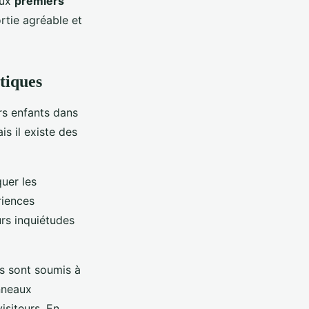
aux
premiers
rtie agréable et
tiques
rs enfants dans
is il existe des
quer les
riences
urs inquiétudes
Ils sont soumis à
anneaux
isiteurs. En