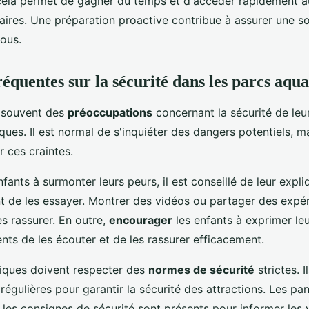
cela permet de gagner du temps et d'accéder rapidement 
ires. Une préparation proactive contribue à assurer une so
tous.
réquentes sur la sécurité dans les parcs aqua
t souvent des
préoccupations
concernant la sécurité de leu
ques. Il est normal de s'inquiéter des dangers potentiels, ma
 ces craintes.
nfants à surmonter leurs peurs, il est conseillé de leur expli
nt de les essayer. Montrer des vidéos ou partager des expé
es rassurer. En outre,
encourager
les enfants à exprimer le
nts de les écouter et de les rassurer efficacement.
iques doivent respecter des
normes de sécurité
strictes. 
régulières pour garantir la sécurité des attractions. Les p
 les consignes de sécurité sont présents pour informer les v