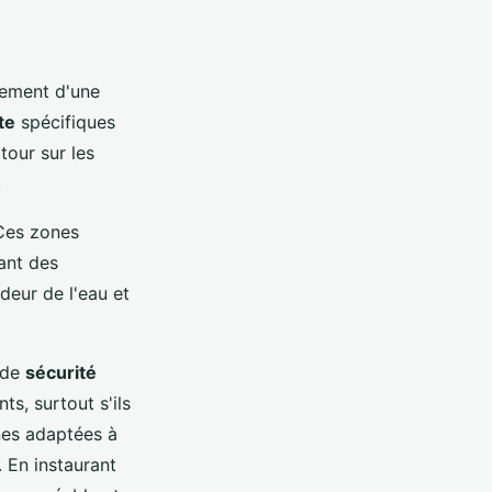
nement d'une
te
spécifiques
tour sur les
.
 Ces zones
ant des
deur de l'eau et
e de
sécurité
ts, surtout s'ils
nes adaptées à
 En instaurant