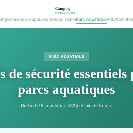
ing
Conseils
Groupe
Loisirs
Mobil Home
Parc Aquatique
PRL
Promotio
PARC AQUATIQUE
s de sécurité essentiels 
parcs aquatiques
Norbert
•
15 septembre 2024
•
5 min de lecture