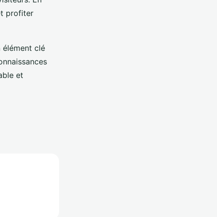
t profiter
 élément clé
connaissances
able et