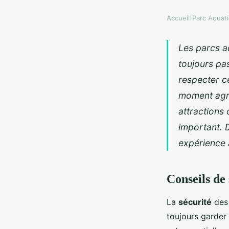
Accueil
›
Parc Aquat
Les parcs aq
toujours pa
respecter ce
moment agréa
attractions
important. 
expérience 
Conseils de 
La
sécurité
des 
toujours garder 