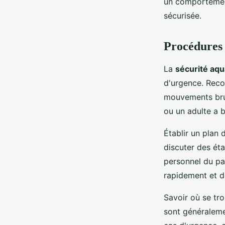
un comportement
sécurisée.
Procédures 
La
sécurité aqu
d'urgence. Recon
mouvements brus
ou un adulte a b
Établir un plan 
discuter des ét
personnel du pa
rapidement et de
Savoir où se tr
sont généralemen