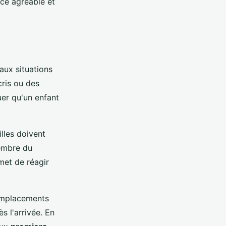
ce agréable et
aux situations
cris ou des
er qu'un enfant
illes doivent
membre du
met de réagir
 emplacements
s l'arrivée. En