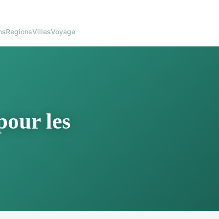
ns
Regions
Villes
Voyage
pour les