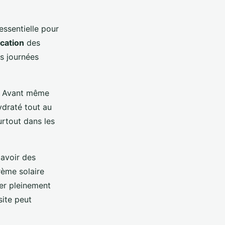
ssentielle pour
ication
des
es journées
re. Avant même
ydraté tout au
urtout dans les
'avoir des
rème solaire
ter pleinement
site peut