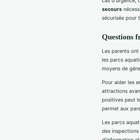
cas d'urgence, 
secours
nécessa
sécurisée pour 
Questions f
Les parents on
les parcs aquati
moyens de gérer
Pour aider les e
attractions ava
positives peut l
permet aux pare
Les parcs aquat
des inspections 
d'information et