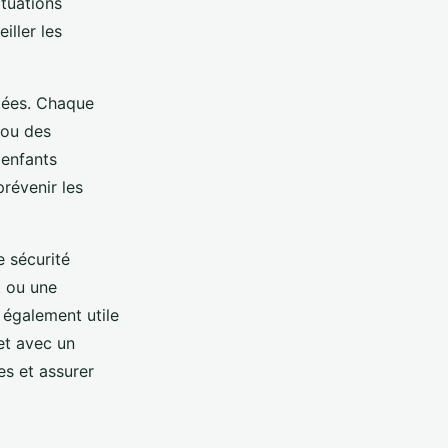
ituations
iller les
ctées. Chaque
 ou des
 enfants
révenir les
 sécurité
t ou une
t également utile
et avec un
es et assurer