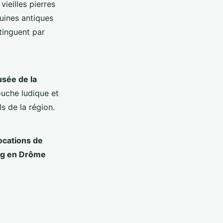
ieilles pierres
uines antiques
tinguent par
sée de la
ouche ludique et
ls de la région.
ocations de
g en Drôme