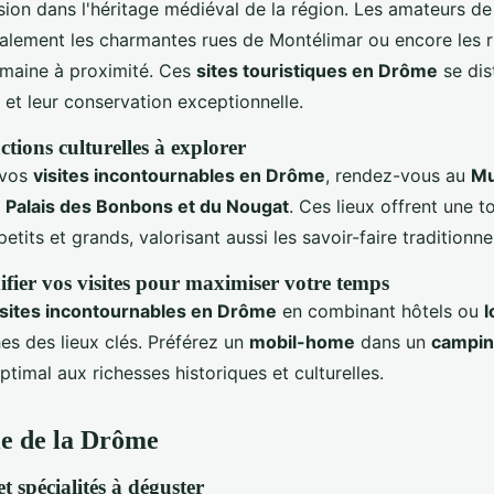
on dans l'héritage médiéval de la région. Les amateurs de v
alement les charmantes rues de Montélimar ou encore les r
maine à proximité. Ces
sites touristiques en Drôme
se dis
é et leur conservation exceptionnelle.
ctions culturelles à explorer
 vos
visites incontournables en Drôme
, rendez-vous au
Mu
u
Palais des Bonbons et du Nougat
. Ces lieux offrent une t
etits et grands, valorisant aussi les savoir-faire traditionne
ier vos visites pour maximiser votre temps
isites incontournables en Drôme
en combinant hôtels ou
l
s des lieux clés. Préférez un
mobil-home
dans un
campin
timal aux richesses historiques et culturelles.
e de la Drôme
et spécialités à déguster