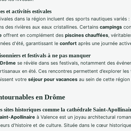
s et activités estivales
tivales dans la région incluent des sports nautiques variés 
 des rivières aux eaux cristallines. Certains
campings
com
e
offrent en complément des
piscines chauffées
, véritabl
nées d'été, garantissant le
confort
après une journée activ
sonniers et festivals à ne pas manquer
Drôme
se révèle dans ses festivals, notamment des événe
rtisanaux en été. Ces rencontres permettent d’explorer les 
hissent votre
séjour pour vacances
au sein de cette région
ontournables en Drôme
s sites historiques comme la cathédrale Saint-Apollinai
aint-Apollinaire
à Valence est un joyau architectural roma
eurs d'histoire et de culture. Située dans le cœur historique,