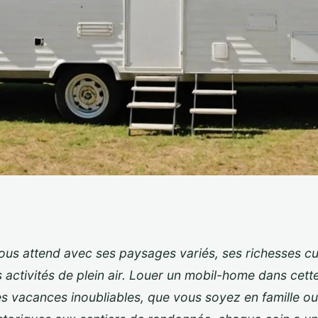
louez un mobil-home
us attend avec ses paysages variés, ses richesses cul
activités de plein air. Louer un mobil-home dans cette
oubliables
es vacances inoubliables, que vous soyez en famille ou