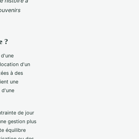
 histoire à
ouvenirs
e ?
 d'une
location d'un
tées à des
ient une
r d'une
trainte de jour
ne gestion plus
e équilibre
isation ou des