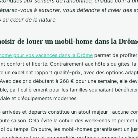
istoriques aux sentiers de randonnée, chaque coin a une
réparez-vous à explorer, vous détendre et créer des s
au cœur de la nature.
oisir de louer un mobil-home dans la Drôm
 home pour vos vacances dans la Drôme
permet de profiter
t confort et liberté. Contrairement aux hôtels ou gîtes, la
e un excellent rapport qualité-prix, avec des options adap
 Avec des prix débutant à 268 € pour une semaine, elle dev
ble, particulièrement pour les familles souhaitant bénéficie
iale et d'équipements modernes.
es arrivées et départs constitue un atout majeur : aucune con
aute saison. Cela évite la cohue des week-ends et permet u
oi du temps. En outre, les mobil-homes garantissent un just
 en pleine nature et commodités pratiques comme la climat