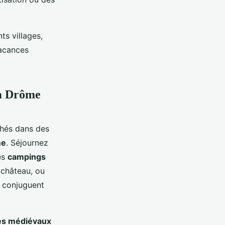
ts villages,
vacances
la Drôme
chés dans des
me
. Séjournez
es
campings
château, ou
s conjuguent
ges médiévaux