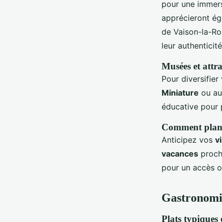
pour une immersi
apprécieront ég
de Vaison-la-Ro
leur authenticit
Musées et attra
Pour diversifier
Miniature
ou a
éducative pour p
Comment planif
Anticipez vos
v
vacances
proche
pour un accès op
Gastronomi
Plats typiques 