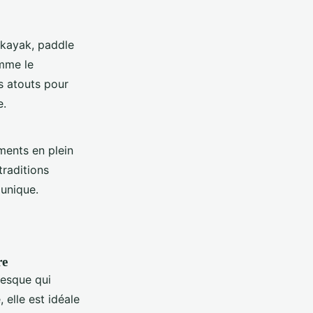
: kayak, paddle
me le
es atouts pour
e.
ments en plein
traditions
 unique.
re
nesque qui
 elle est idéale