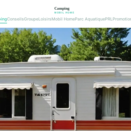
ing
Conseils
Groupe
Loisirs
Mobil Home
Parc Aquatique
PRL
Promotio