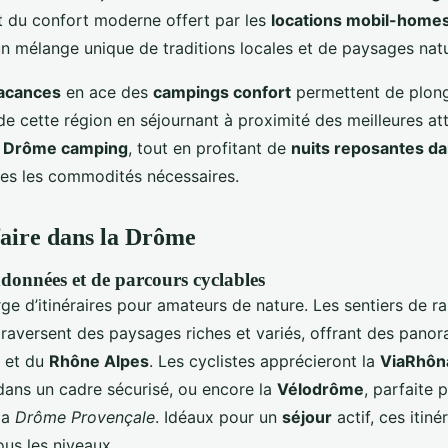
nt du confort moderne offert par les
locations mobil-home
un mélange unique de traditions locales et de paysages natu
vacances
en ace des
campings confort
permettent de plong
e cette région en séjournant à proximité des meilleures att
a Drôme camping
, tout en profitant de
nuits reposantes da
es les commodités nécessaires.
 faire dans la Drôme
données et de parcours cyclables
ge d’itinéraires pour amateurs de nature. Les sentiers de r
traversent des paysages riches et variés, offrant des pano
et du
Rhône Alpes
. Les cyclistes apprécieront la
ViaRhôn
dans un cadre sécurisé, ou encore la
Vélodrôme
, parfaite 
la
Drôme Provençale
. Idéaux pour un
séjour
actif, ces itiné
ous les niveaux.