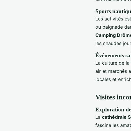
Sports nautique
Les activités es
ou baignade dans
Camping Drôm
les chaudes jour
Événements sai
La culture de la
air et marchés a
locales et enric
Visites inc
Exploration de
La
cathédrale S
fascine les amat