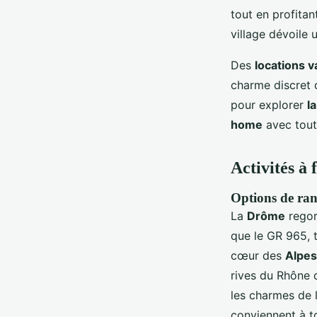
tout en profita
village dévoile 
Des
locations 
charme discret d
pour explorer
l
home
avec tout
Activités à
Options de ran
La
Drôme
regor
que le GR 965, 
cœur des
Alpes
rives du Rhône 
les charmes de 
conviennent à t