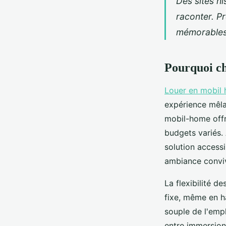
Des sites h
Norbert
•
21 février 2025
•
10 min de lecture
raconter. P
mémorables 
Pourquoi ch
Louer en mobil
expérience mêlan
mobil-home offr
budgets variés.
solution accessi
ambiance conviv
La flexibilité d
fixe, même en h
souple de l'empl
entre immersion