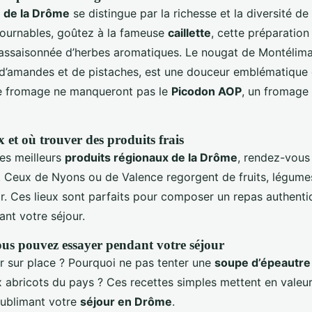
 de la Drôme
se distingue par la richesse et la diversité de
tournables, goûtez à la fameuse
caillette
, cette préparation
assaisonnée d’herbes aromatiques. Le nougat de Montélima
, d’amandes et de pistaches, est une douceur emblématique 
e fromage ne manqueront pas le
Picodon AOP
, un fromage
 et où trouver des produits frais
les meilleurs
produits régionaux de la Drôme
, rendez-vous
 Ceux de Nyons ou de Valence regorgent de fruits, légumes
ir. Ces lieux sont parfaits pour composer un repas authenti
nt votre séjour.
ous pouvez essayer pendant votre séjour
er sur place ? Pourquoi ne pas tenter une
soupe d’épeautre 
x abricots du pays ? Ces recettes simples mettent en valeur
sublimant votre
séjour en Drôme
.