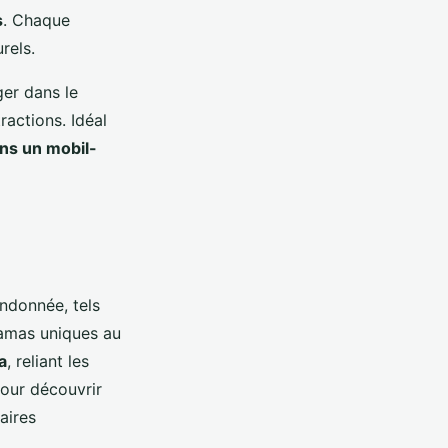
s
. Chaque
rels.
er dans le
ractions. Idéal
ns un mobil-
andonnée, tels
ramas uniques au
a
, reliant les
pour découvrir
raires