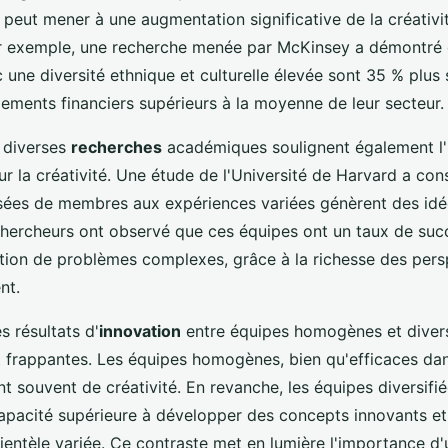
 peut mener à une augmentation significative de la créativi
ar exemple, une recherche menée par McKinsey a démontré 
 une diversité ethnique et culturelle élevée sont 35 % plus
dements financiers supérieurs à la moyenne de leur secteur.
e diverses
recherches
académiques soulignent également l'
sur la créativité. Une étude de l'Université de Harvard a con
ées de membres aux expériences variées génèrent des idé
 chercheurs ont observé que ces équipes ont un taux de suc
lution de problèmes complexes, grâce à la richesse des pers
nt.
 résultats d'
innovation
entre équipes homogènes et diversi
t frappantes. Les équipes homogènes, bien qu'efficaces da
 souvent de créativité. En revanche, les équipes diversifi
pacité supérieure à développer des concepts innovants et
lientèle variée. Ce contraste met en lumière l'importance d