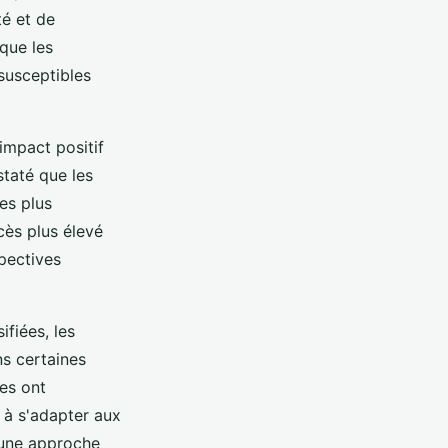
té et de
que les
 susceptibles
impact positif
staté que les
es plus
cès plus élevé
pectives
fiées, les
ns certaines
ées ont
 à s'adapter aux
'une approche