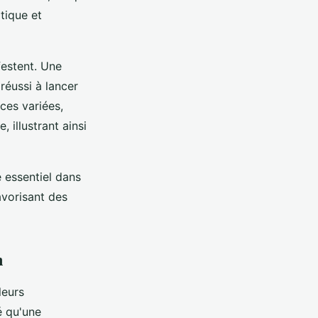
tique et
estent. Une
réussi à lancer
nces variées,
 illustrant ainsi
 essentiel dans
avorisant des
n
leurs
é qu'une