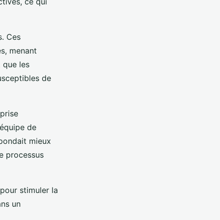
tives, ce qui
s. Ces
es, menant
 que les
sceptibles de
prise
 équipe de
épondait mieux
le processus
 pour stimuler la
ans un