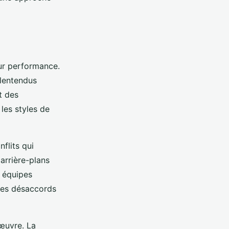
ur performance.
lentendus
t des
les styles de
flits qui
arrière-plans
s équipes
ces désaccords
œuvre. La