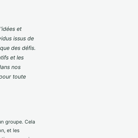
'idées et
vidus issus de
ique des défis.
ifs et les
 dans nos
pour toute
'un groupe. Cela
n, et les