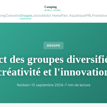
ing
Conseils
Groupe
Loisirs
Mobil Home
Parc Aquatique
PRL
Promotio
GROUPE
t des groupes diversifié
créativité et l'innovatio
Norbert
•
15 septembre 2024
•
7 min de lecture