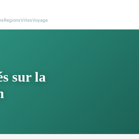
ns
Regions
Villes
Voyage
s sur la
n