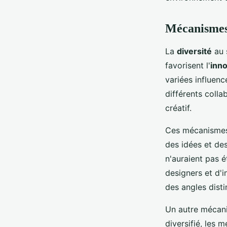
Mécanismes 
La
diversité
au 
favorisent l'
inno
variées influenc
différents colla
créatif.
Ces mécanismes
des idées et des
n'auraient pas 
designers et d'i
des angles disti
Un autre mécani
diversifié, les 