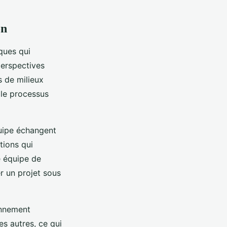
on
ques qui
perspectives
s de milieux
 le processus
uipe échangent
tions qui
e équipe de
r un projet sous
onnement
es autres, ce qui