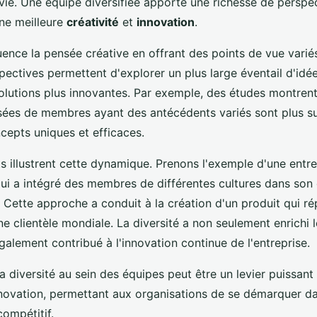
vie. Une équipe diversifiée apporte une richesse de perspec
une meilleure
créativité
et
innovation
.
luence la pensée créative en offrant des points de vue varié
pectives permettent d'explorer un plus large éventail d'idé
olutions plus innovantes. Par exemple, des études montrent
es de membres ayant des antécédents variés sont plus su
cepts uniques et efficaces.
s illustrent cette dynamique. Prenons l'exemple d'une entre
ui a intégré des membres de différentes cultures dans son
Cette approche a conduit à la création d'un produit qui r
e clientèle mondiale. La diversité a non seulement enrichi 
également contribué à l'innovation continue de l'entreprise.
 la diversité au sein des équipes peut être un levier puissant
'innovation, permettant aux organisations de se démarquer d
ompétitif.