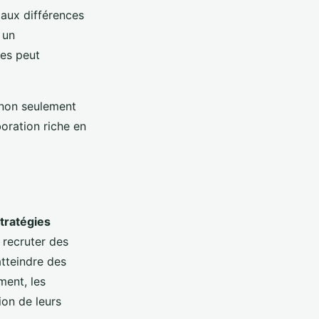
 aux différences
 un
ées peut
 non seulement
boration riche en
tratégies
 recruter des
atteindre des
ment, les
ion de leurs