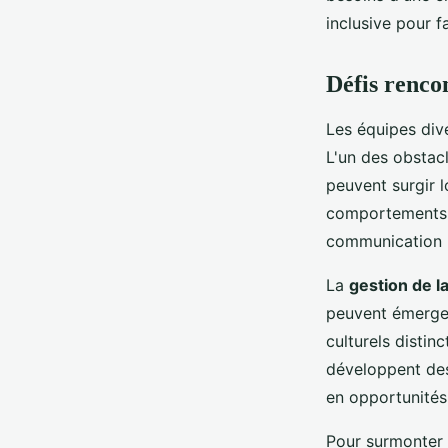
inclusive pour 
Défis rencon
Les équipes dive
L'un des obstac
peuvent surgir 
comportements o
communication pe
La
gestion de la
peuvent émerger
culturels distin
développent des
en opportunités
Pour surmonter 