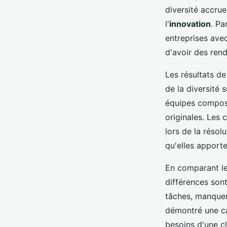
diversité accrue
l'
innovation
. P
entreprises avec
d'avoir des ren
Les résultats d
de la diversité 
équipes compos
originales. Les
lors de la réso
qu'elles apporte
En comparant les
différences son
tâches, manquent
démontré une ca
besoins d'une c