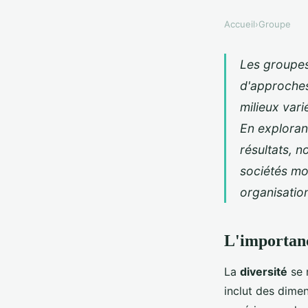
Accueil
›
Groupe
Les groupes
d'approches 
milieux vari
En explorant
résultats, n
sociétés mo
organisation
L'importanc
La
diversité
se 
inclut des dimens