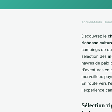
Accueil
›
Mobil Hom
Découvrez le
c
richesse cultur
campings de qua
sélection des
me
havres de paix 
d'aventures en 
merveilleux pay
En route vers l'
l'expérience ca
Sélection r