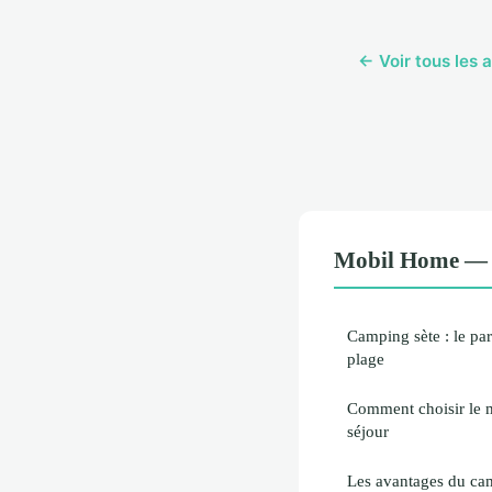
← Voir tous les 
Mobil Home — À
Camping sète : le par
plage
Comment choisir le 
séjour
Les avantages du c