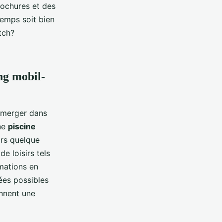
rochures et des
 temps soit bien
tch?
ing mobil-
mmerger dans
une
piscine
ours quelque
e loisirs tels
mations en
ées possibles
nnent une
.