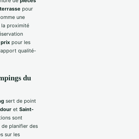
nombre de
pièces
terrasse
pour
 (comme une
, la proximité
réservation
s
prix
pour les
rapport qualité-
ampings du
ng
sert de point
dour
et
Saint-
tions sont
 de planifier des
s sur les