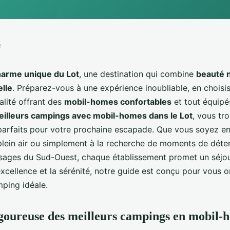
e
harme unique du Lot
, une destination qui combine
beauté n
elle
. Préparez-vous à une expérience inoubliable, en choisis
lité offrant des
mobil-homes confortables
et tout équipé
illeurs campings avec mobil-homes dans le Lot
, vous tr
parfaits pour votre prochaine escapade. Que vous soyez e
plein air ou simplement à la recherche de moments de dét
sages du Sud-Ouest, chaque établissement promet un séjo
excellence et la sérénité, notre guide est conçu pour vous o
mping idéale.
igoureuse des meilleurs campings en mobil-