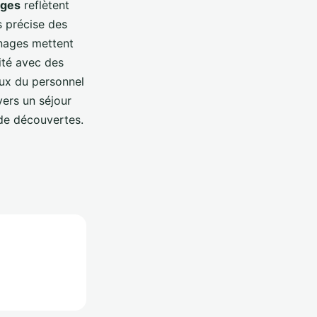
ages
reflètent
s précise des
nages mettent
ité avec des
eux du personnel
vers un séjour
 de découvertes.