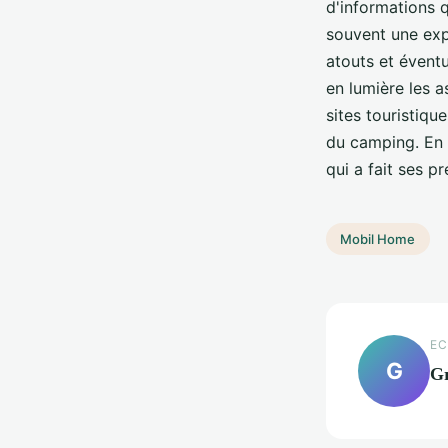
d'informations 
souvent une exp
atouts et évent
en lumière les 
sites touristiqu
du camping. En
qui a fait ses p
Mobil Home
EC
G
G