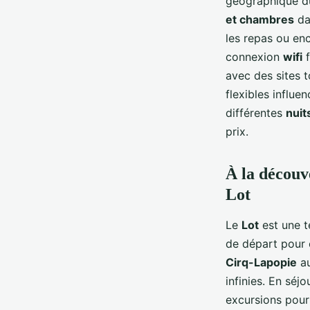
géographique 
et chambres
da
les repas ou en
connexion
wifi
f
avec des sites 
flexibles influe
différentes
nuit
prix.
À la découv
Lot
Le
Lot
est une t
de départ pour 
Cirq-Lapopie
au
infinies. En séj
excursions pour 