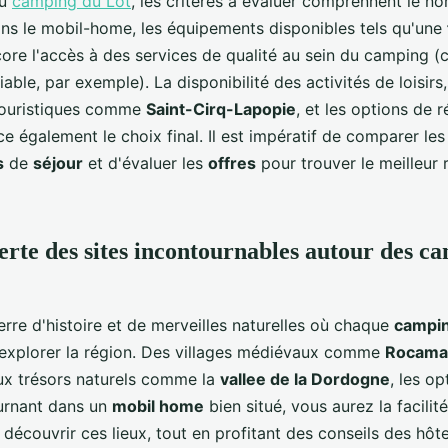
du
camping du Lot
, les critères à évaluer comprennent le 
ns le mobil-home, les équipements disponibles tels qu'une
core l'accès à des services de qualité au sein du camping
iable, par exemple). La disponibilité des activités de loisirs
touristiques comme
Saint-Cirq-Lapopie
, et les options de 
nce également le choix final. Il est impératif de comparer le
s
de
séjour
et d'évaluer les
offres
pour trouver le meilleur 
erte des sites incontournables autour des c
erre d'histoire et de merveilles naturelles où chaque
campi
explorer la région. Des villages médiévaux comme
Rocama
x trésors naturels comme la
vallee de la Dordogne
, les op
ournant dans un
mobil home
bien situé, vous aurez la facilité
découvrir ces lieux, tout en profitant des conseils des hôte