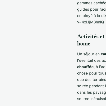
gemmes cachées
guides pour faci
employé à la dé
v=4xIJjM3hnlQ
Activités et
home
Un séjour en
ca
l'éventail des a
chauffée
, à l'a
chose pour tous
que des terrain
soirée pendant 
dans les paysag
source inépuisa