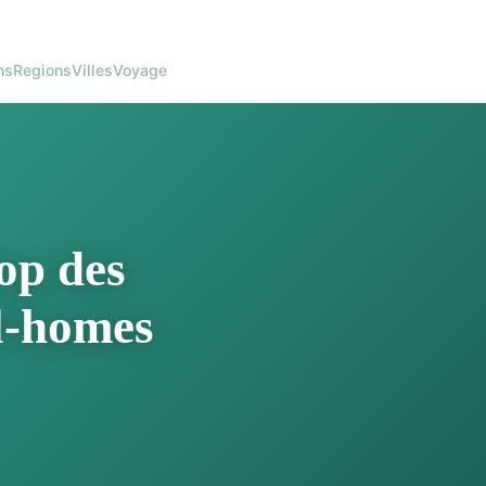
ns
Regions
Villes
Voyage
op des
l-homes