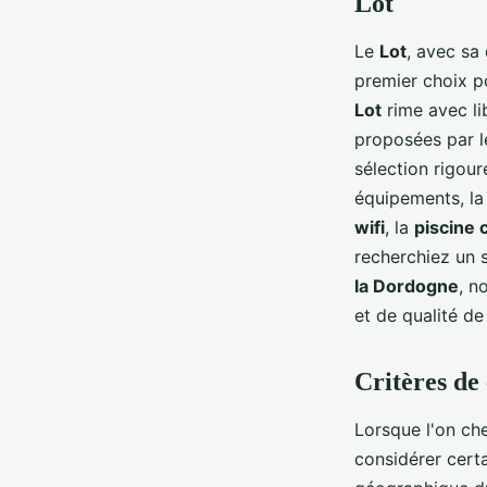
Lot
Le
Lot
, avec sa
premier choix 
Lot
rime avec lib
proposées par l
sélection rigour
équipements, la
wifi
, la
piscine 
recherchiez un 
la Dordogne
, n
et de qualité d
Critères de
Lorsque l'on ch
considérer certa