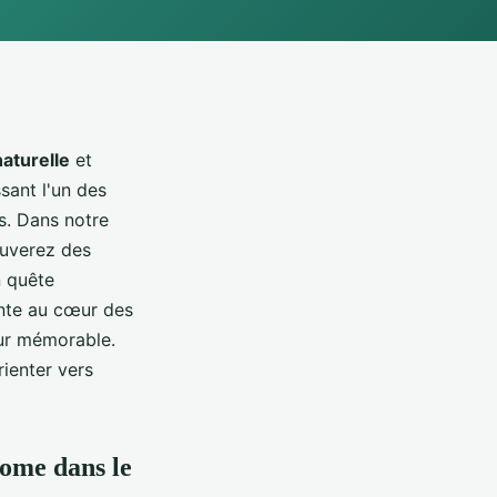
aturelle
et
sant l'un des
s. Dans notre
ouverez des
n quête
ente au cœur des
ur mémorable.
rienter vers
home dans le