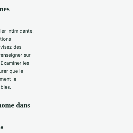
nnes
er intimidante,
tions
 visez des
renseigner sur
. Examiner les
urer que le
ement le
ibles.
-home dans
ne