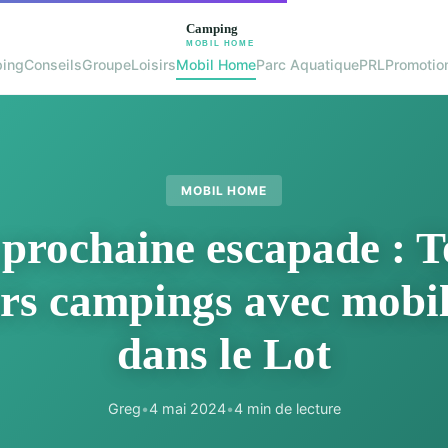
ing
Conseils
Groupe
Loisirs
Mobil Home
Parc Aquatique
PRL
Promotio
MOBIL HOME
 prochaine escapade : T
urs campings avec mobi
dans le Lot
Greg
•
4 mai 2024
•
4 min de lecture